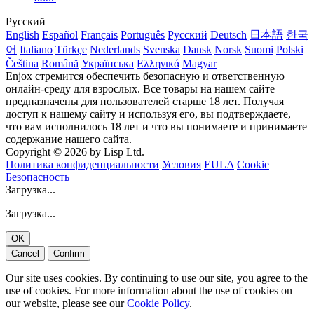
Русский
English
Español
Français
Português
Русский
Deutsch
日本語
한국
어
Italiano
Türkçe
Nederlands
Svenska
Dansk
Norsk
Suomi
Polski
Čeština
Română
Українська
Ελληνικά
Magyar
Enjox стремится обеспечить безопасную и ответственную
онлайн-среду для взрослых. Все товары на нашем сайте
предназначены для пользователей старше 18 лет. Получая
доступ к нашему сайту и используя его, вы подтверждаете,
что вам исполнилось 18 лет и что вы понимаете и принимаете
содержание нашего сайта.
Copyright © 2026 by Lisp Ltd.
Политика конфиденциальности
Условия
EULA
Cookie
Безопасность
Загрузка...
Загрузка...
OK
Cancel
Confirm
Our site uses cookies. By continuing to use our site, you agree to the
use of cookies. For more information about the use of cookies on
our website, please see our
Cookie Policy
.