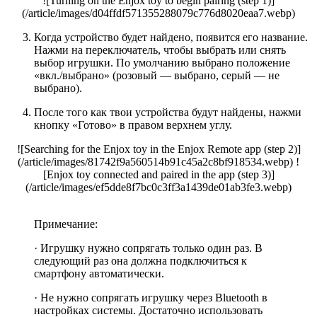
![Turning on the Enjox toy to begin pairing (step 1)]
(/article/images/d04ffdf571355288079c776d8020eaa7.webp)
Когда устройство будет найдено, появится его название.
Нажми на переключатель, чтобы выбрать или снять
выбор игрушки. По умолчанию выбрано положение
«вкл./выбрано» (розовый — выбрано, серый — не
выбрано).
После того как твои устройства будут найдены, нажми
кнопку «Готово» в правом верхнем углу.
![Searching for the Enjox toy in the Enjox Remote app (step 2)]
(/article/images/81742f9a560514b91c45a2c8bf918534.webp) !
[Enjox toy connected and paired in the app (step 3)]
(/article/images/ef5dde8f7bc0c3ff3a1439de01ab3fe3.webp)
Примечание:
· Игрушку нужно сопрягать только один раз. В
следующий раз она должна подключиться к
смартфону автоматически.
· Не нужно сопрягать игрушку через Bluetooth в
настройках системы. Достаточно использовать