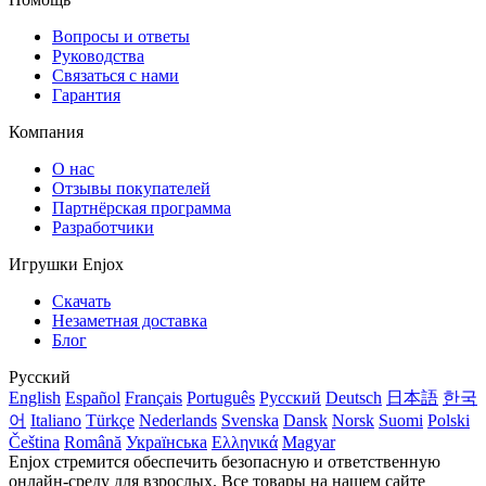
Вопросы и ответы
Руководства
Связаться с нами
Гарантия
Компания
О нас
Отзывы покупателей
Партнёрская программа
Разработчики
Игрушки Enjox
Скачать
Незаметная доставка
Блог
Русский
English
Español
Français
Português
Русский
Deutsch
日本語
한국
어
Italiano
Türkçe
Nederlands
Svenska
Dansk
Norsk
Suomi
Polski
Čeština
Română
Українська
Ελληνικά
Magyar
Enjox стремится обеспечить безопасную и ответственную
онлайн-среду для взрослых. Все товары на нашем сайте